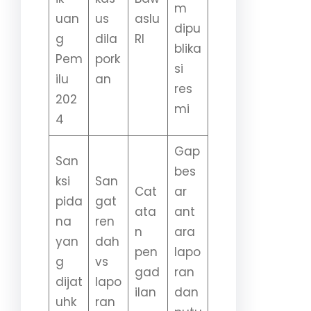
m
uan
us
aslu
dipu
g
dila
RI
blika
Pem
pork
si
ilu
an
res
202
mi
4
Gap
San
bes
ksi
San
Cat
ar
pida
gat
ata
ant
na
ren
n
ara
yan
dah
pen
lapo
g
vs
gad
ran
dijat
lapo
ilan
dan
uhk
ran