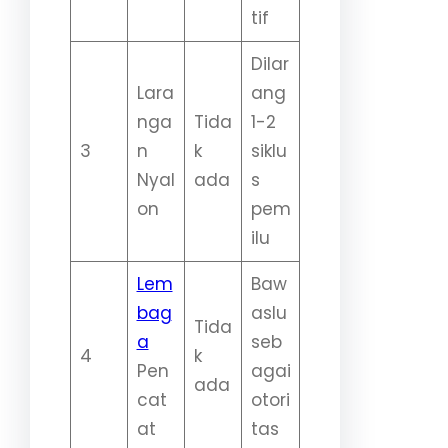
tif
Dilar
Lara
ang
nga
Tida
1-2
3
n
k
siklu
Nyal
ada
s
on
pem
ilu
Lem
Baw
bag
aslu
Tida
a
seb
4
k
Pen
agai
ada
cat
otori
at
tas