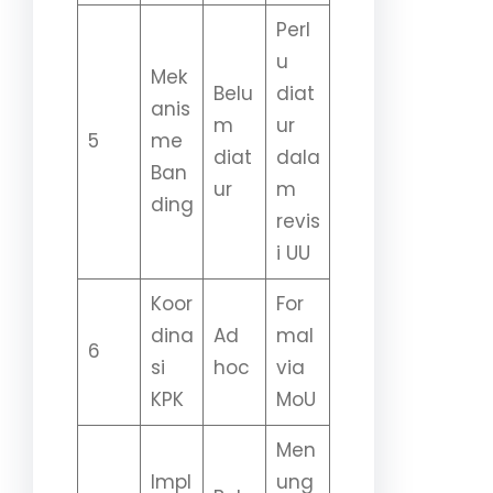
Perl
u
Mek
Belu
diat
anis
m
ur
5
me
diat
dala
Ban
ur
m
ding
revis
i UU
Koor
For
dina
Ad
mal
6
si
hoc
via
KPK
MoU
Men
Impl
ung