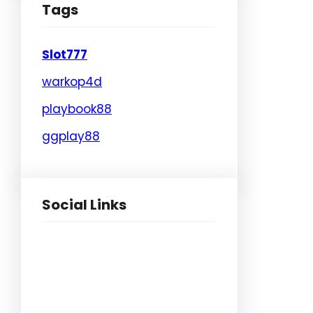
Tags
Slot777
warkop4d
playbook88
ggplay88
Social Links
Facebook
Twitter
LinkedIn
Instagram