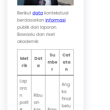
Berikut
data
kontekstual
berdasarkan
informasi
publik dari laporan
Bawaslu dan riset
akademik:
Su
Cat
Met
Dat
mbe
ata
rik
a
r
n
Lap
Ang
ora
ka
n
Ribu
final
polit
an
belu
ik
kas
Baw