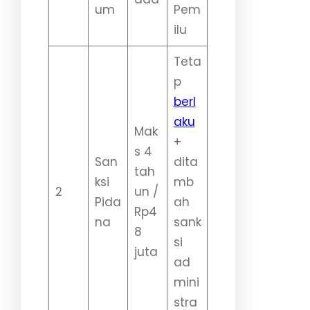
um
Pem
ilu
Teta
p
berl
aku
Mak
+
s 4
San
dita
tah
ksi
mb
2
un /
Pida
ah
Rp4
na
sank
8
si
juta
ad
mini
stra