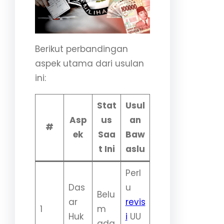
Berikut perbandingan
aspek utama dari usulan
ini:
Stat
Usul
Asp
us
an
#
ek
Saa
Baw
t Ini
aslu
Perl
Das
u
Belu
ar
revis
1
m
Huk
i
UU
ada