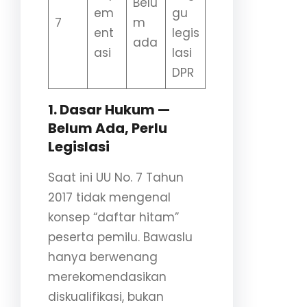
Belu
em
gu
7
m
ent
legis
ada
asi
lasi
DPR
1. Dasar Hukum —
Belum Ada, Perlu
Legislasi
Saat ini UU No. 7 Tahun
2017 tidak mengenal
konsep “daftar hitam”
peserta pemilu. Bawaslu
hanya berwenang
merekomendasikan
diskualifikasi, bukan